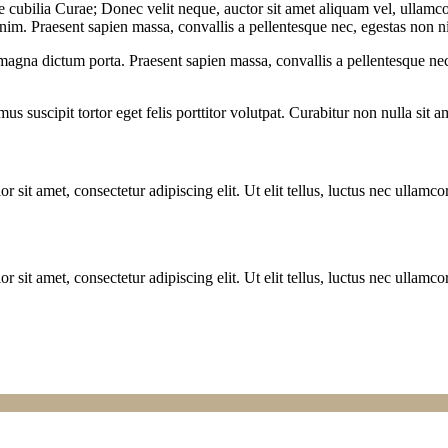
e cubilia Curae; Donec velit neque, auctor sit amet aliquam vel, ullamcor
enim. Praesent sapien massa, convallis a pellentesque nec, egestas non ni
 magna dictum porta. Praesent sapien massa, convallis a pellentesque nec
s suscipit tortor eget felis porttitor volutpat. Curabitur non nulla sit a
r sit amet, consectetur adipiscing elit. Ut elit tellus, luctus nec ullamco
r sit amet, consectetur adipiscing elit. Ut elit tellus, luctus nec ullamco