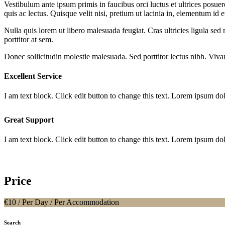
Vestibulum ante ipsum primis in faucibus orci luctus et ultrices posuer
quis ac lectus. Quisque velit nisi, pretium ut lacinia in, elementum id 
Nulla quis lorem ut libero malesuada feugiat. Cras ultricies ligula sed
porttitor at sem.
Donec sollicitudin molestie malesuada. Sed porttitor lectus nibh. Vivamu
Excellent Service
I am text block. Click edit button to change this text. Lorem ipsum dolo
Great Support
I am text block. Click edit button to change this text. Lorem ipsum dolo
Price
€
10
/ Per Day / Per Accommodation
Search