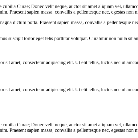
e cubilia Curae; Donec velit neque, auctor sit amet aliquam vel, ullamcor
enim. Praesent sapien massa, convallis a pellentesque nec, egestas non ni
 magna dictum porta. Praesent sapien massa, convallis a pellentesque nec
s suscipit tortor eget felis porttitor volutpat. Curabitur non nulla sit a
r sit amet, consectetur adipiscing elit. Ut elit tellus, luctus nec ullamco
r sit amet, consectetur adipiscing elit. Ut elit tellus, luctus nec ullamco
e cubilia Curae; Donec velit neque, auctor sit amet aliquam vel, ullamcor
enim. Praesent sapien massa, convallis a pellentesque nec, egestas non ni