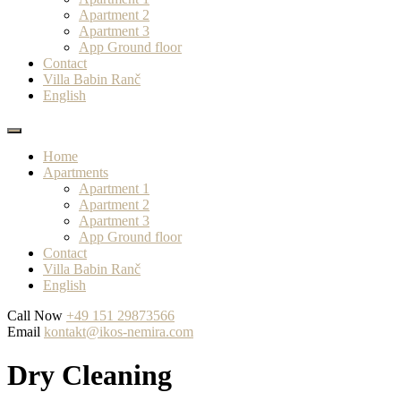
Apartment 2
Apartment 3
App Ground floor
Contact
Villa Babin Ranč
English
Home
Apartments
Apartment 1
Apartment 2
Apartment 3
App Ground floor
Contact
Villa Babin Ranč
English
Call Now
+49 151 29873566
Email
kontakt@ikos-nemira.com
Dry Cleaning