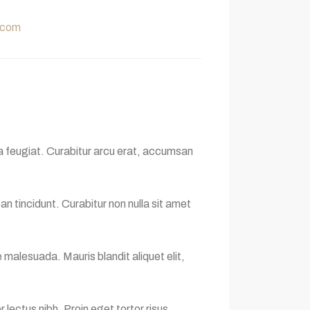
.com
a feugiat. Curabitur arcu erat, accumsan
n tincidunt. Curabitur non nulla sit amet
 malesuada. Mauris blandit aliquet elit,
 lectus nibh. Proin eget tortor risus.