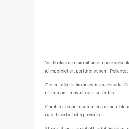
Vestibulum ac diam sit amet quam vehicula
id imperdiet et, porttitor at sem. Pellentes
Donec sollicitudin molestie malesuada. Cra
nisl tempus convallis quis ac lectus.
Curabitur aliquet quam id dui posuere bland
eget tincidunt nibh pulvinar a.
Mauris blandit aliquet elit, eget tincidunt 