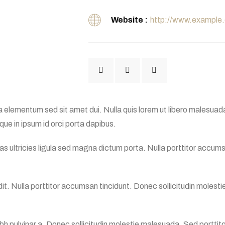
Website :
http://www.example
 elementum sed sit amet dui. Nulla quis lorem ut libero malesuad
que in ipsum id orci porta dapibus.
s ultricies ligula sed magna dictum porta. Nulla porttitor accumsa
it. Nulla porttitor accumsan tincidunt. Donec sollicitudin molestie
nibh pulvinar a. Donec sollicitudin molestie malesuada. Sed porttitor